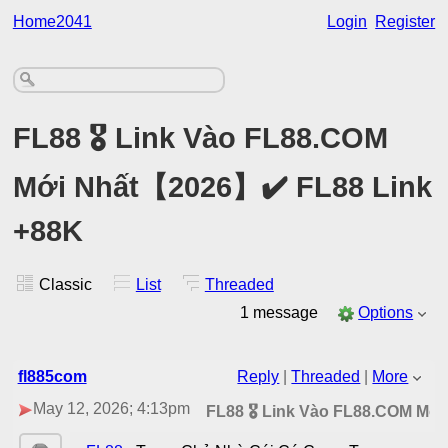
Home2041
Login
Register
FL88 🎖️ Link Vào FL88.COM
Mới Nhất【2026】✔️ FL88 Link
+88K
Classic
List
Threaded
1 message
Options
fl885com
Reply
|
Threaded
|
More
May 12, 2026; 4:13pm
FL88 🎖️ Link Vào FL88.COM Mớ